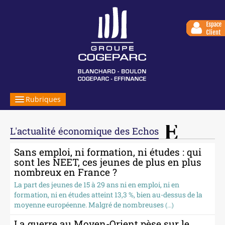
Rubriques
LE GROUPE
L'actualité économique des Echos
NOS EXPERTISES
Sans emploi, ni formation, ni études : qui
SERVICES EN LIGNE
sont les NEET, ces jeunes de plus en plus
nombreux en France ?
NOUS REJOINDRE
La part des jeunes de 15 à 29 ans ni en emploi, ni en
formation, ni en études atteint 13,3 %, bien au-dessus de la
VOTRE INFORMATION
moyenne européenne. Malgré de nombreuses
(...)
CONTACT
La guerre au Moyen-Orient pèse sur le