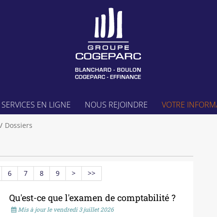
SERVICES EN LIGNE
NOUS REJOINDRE
VOTRE INFORM
Dossiers
6
7
8
9
>
>>
Qu'est-ce que l'examen de comptabilité ?
Mis à jour le vendredi 3 juillet 2026