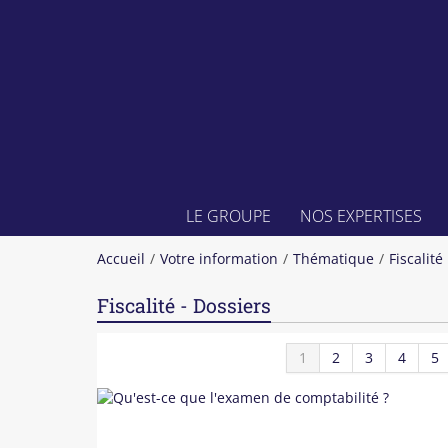
LE GROUPE
NOS EXPERTISES
Accueil
Votre information
Thématique
Fiscalité
Fiscalité - Dossiers
1
2
3
4
5