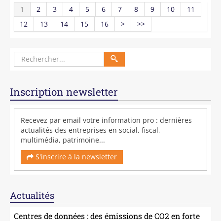
1
2
3
4
5
6
7
8
9
10
11
12
13
14
15
16
>
>>
Inscription newsletter
Recevez par email votre information pro : dernières
actualités des entreprises en social, fiscal,
multimédia, patrimoine...
S'inscrire à la newsletter
Actualités
Centres de données : des émissions de CO2 en forte