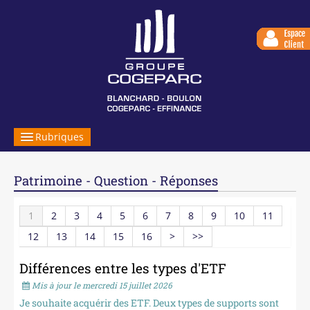
Rubriques
LE GROUPE
Patrimoine - Question - Réponses
NOS EXPERTISES
1
2
3
4
5
6
7
8
9
10
11
SERVICES EN LIGNE
12
13
14
15
16
>
>>
NOUS REJOINDRE
Différences entre les types d'ETF
VOTRE INFORMATION
Mis à jour le mercredi 15 juillet 2026
Je souhaite acquérir des ETF. Deux types de supports sont
CONTACT