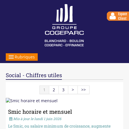
Rubriques
LE GROUPE
Social - Chiffres utiles
NOS EXPERTISES
1
2
3
>
>>
SERVICES EN LIGNE
NOUS REJOINDRE
Smic horaire et mensuel
VOTRE INFORMATION
Mis à jour le lundi 1 juin 2026
Le Smic, ou salaire minimum de croissance, augmente
CONTACT